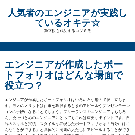
Skip
to
人気者のエンジニアが実践し
content
ているオキテ☆
独立後も成功するコツ６選
エンジニアが作成したポー
トフォリオはどんな場面で
役立つ？
エンジニアが作成したポートフォリオはいろいろな場面で役に立ちま
す。最大のメリットは仕事を獲得するときのアピールやプレゼンテーシ
ョンの手段になることでしょう。フリーランスのエンジニアはもちろ
ん、会社づとめのエンジニアにとってもこれは重要なポイントです。自
分のスキルと実績、スタイルを表現したポートフォリオは「自分にはこ
んなことができる」と具体的に周囲の人たちにアピールすることができ