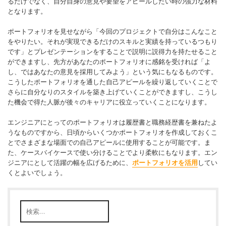
るだけでなく、自分自身の意見や要望をアピールしたい時の強力な材料
となります。
ポートフォリオを見せながら「今回のプロジェクトで自分はこんなこと
をやりたい。それが実現できるだけのスキルと実績を持っているつもり
です」とプレゼンテーションをすることで説明に説得力を持たせること
ができますし、先方があなたのポートフォリオに感銘を受ければ「よ
し、ではあなたの意見を採用してみよう」という気にもなるものです。
こうしたポートフォリオを通した自己アピールを繰り返していくことで
さらに自分なりのスタイルを築き上げていくことができますし、こうし
た機会で得た人脈が後々のキャリアに役立っていくことになります。
エンジニアにとってのポートフォリオは履歴書と職務経歴書を兼ねたよ
うなものですから、日頃からいくつかポートフォリオを作成しておくこ
とでさまざまな場面での自己アピールに使用することが可能です。ま
た、ケースバイケースで使い分けることでより柔軟にもなります。エン
ジニアにとして活躍の幅を広げるために、
ポートフォリオを活用
してい
くとよいでしょう。