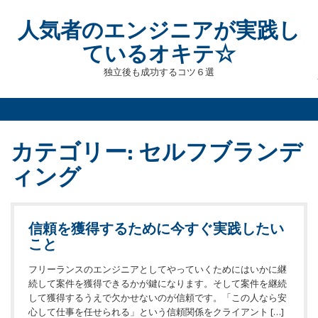
Skip
to
人気者のエンジニアが実践し
content
ているオキテ☆
独立後も成功するコツ６選
カテゴリー:
セルフブランデ
ィング
信頼を獲得するために今すぐ実践したい
こと
フリーランスのエンジニアとしてやっていくためにはいかに継
続して案件を獲得できるかが鍵になります。そして案件を継続
して獲得するうえで欠かせないのが信頼です。「この人なら安
心して仕事を任せられる」という信頼関係をクライアント […]